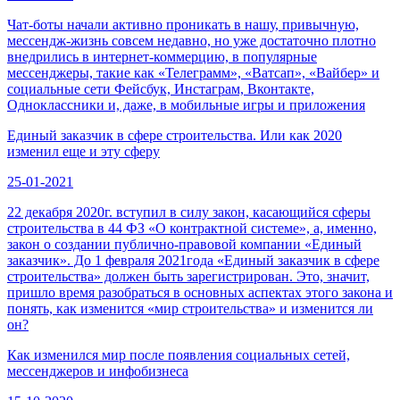
Чат-боты начали активно проникать в нашу, привычную,
мессендж-жизнь совсем недавно, но уже достаточно плотно
внедрились в интернет-коммерцию, в популярные
мессенджеры, такие как «Телеграмм», «Ватсап», «Вайбер» и
социальные сети Фейсбук, Инстаграм, Вконтакте,
Одноклассники и, даже, в мобильные игры и приложения
Единый заказчик в сфере строительства. Или как 2020
изменил еще и эту сферу
25-01-2021
22 декабря 2020г. вступил в силу закон, касающийся сферы
строительства в 44 ФЗ «О контрактной системе», а, именно,
закон о создании публично-правовой компании «Единый
заказчик». До 1 февраля 2021года «Единый заказчик в сфере
строительства» должен быть зарегистрирован. Это, значит,
пришло время разобраться в основных аспектах этого закона и
понять, как изменится «мир строительства» и изменится ли
он?
Как изменился мир после появления социальных сетей,
мессенджеров и инфобизнеса