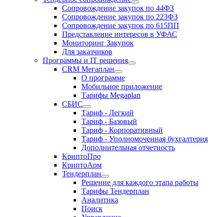
Сопровождение закупок по 44ФЗ
Сопровождение закупок по 223ФЗ
Сопровождение закупок по 615ПП
Представление интересов в УФАС
Мониторинг Закупок
Для заказчиков
Программы и IT решения
CRM Мегаплан
О программе
Мобильное приложение
Тарифы Megaplan
СБИС
Тариф - Легкий
Тариф - Базовый
Тариф - Корпоративный
Тариф - Уполномоченная бухгалтерия
Дополнительная отчетность
КриптоПро
КриптоАрм
Тендерплан
Решение для каждого этапа работы
Тарифы Тендерплан
Аналитика
Поиск