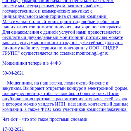
систему формирования начальной цены контракта. Вот
почему мы всегда рекомендуем начинать работу в
государственных и коммерческих закупках с
индивидуального мониторинга от нашей компании.
Максимально точный мониторинг под любые требования
наших клиентов помогли получить им хорошие контракты.
Для ознакомления с данной услугой нами предоставляется
бесплатный двухнедельный мониторинг, потому вы можете
заказать услугу мониторинга закупок уже сейчас! Доступ к
личному кабинету сервиса по монторингу ООО "ЛИДЕР
ГРУПП" осуществляется по ссылке: monitoring.l-gr.ru
Мошенники теперь и в 44ФЗ
30-04-2021
Мошенники, на наш взгляд, люди очень близкие к
закупкам. Выбирают открытый конкурс в электронной форме,
преимущественно, чтобы заявок было больше трех. После
опубликования протокола рассмотрения вторых частей заявок,
в котором можно увидеть ИНН, название, контактный данные
компании, а также ФИО всех участников комиссии заказчика.
Чат-бот – что это такое простыми словами
17-02-2021