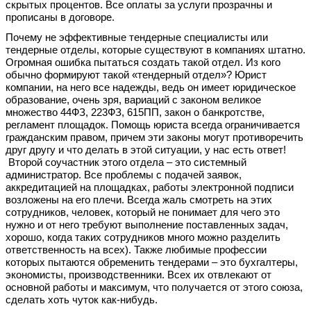
скрытых процентов. Все оплаты за услуги прозрачны и
прописаны в договоре.
Почему не эффективные тендерные специалисты или
тендерные отделы, которые существуют в компаниях штатно.
Огромная ошибка пытаться создать такой отдел. Из кого
обычно формируют такой «тендерный отдел»? Юрист
компании, на него все надежды, ведь он имеет юридическое
образование, очень зря, вариаций с законом великое
множество 44ФЗ, 223ФЗ, 615ПП, закон о банкротстве,
регламент площадок. Помощь юриста всегда ограничивается
гражданским правом, причем эти законы могут противоречить
друг другу и что делать в этой ситуации, у нас есть ответ!
Второй соучастник этого отдела – это системный
администратор. Все проблемы с подачей заявок,
аккредитацией на площадках, работы электронной подписи
возложены на его плечи. Всегда жаль смотреть на этих
сотрудников, человек, который не понимает для чего это
нужно и от него требуют выполнение поставленных задач,
хорошо, когда таких сотрудников много можно разделить
ответственность на всех). Также любимые профессии
которых пытаются обременить тендерами – это бухгалтеры,
экономисты, производственники. Всех их отвлекают от
основной работы и максимум, что получается от этого союза,
сделать хоть чуток как-нибудь.