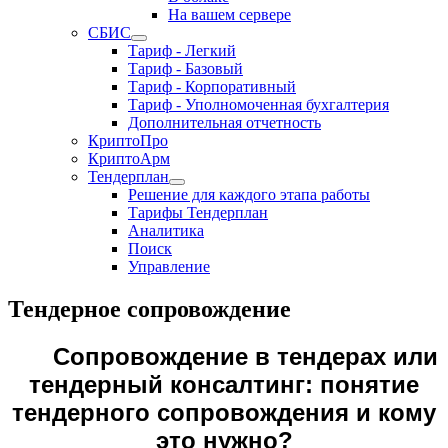
На вашем сервере
СБИС
Тариф - Легкий
Тариф - Базовый
Тариф - Корпоративный
Тариф - Уполномоченная бухгалтерия
Дополнительная отчетность
КриптоПро
КриптоАрм
Тендерплан
Решение для каждого этапа работы
Тарифы Тендерплан
Аналитика
Поиск
Управление
Тендерное сопровождение
Сопровождение в тендерах или
тендерный консалтинг: понятие
тендерного сопровождения и кому
это нужно?