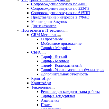
Сопровождение закупок по 44ФЗ
Сопровождение закупок по 223ФЗ
Сопровождение закупок по 615ПП
Представление интересов в УФАС
Мониторинг Закупок
Для заказчиков
Программы и IT решения
CRM Мегаплан
О программе
Мобильное приложение
Тарифы Megaplan
СБИС
Тариф - Легкий
Тариф - Базовый
Тариф - Корпоративный
Тариф - Уполномоченная бухгалтерия
Дополнительная отчетность
КриптоПро
КриптоАрм
Тендерплан
Решение для каждого этапа работы
Тарифы Тендерплан
Аналитика
Поиск