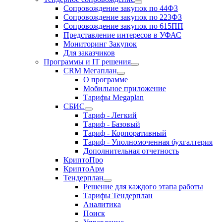
Сопровождение закупок по 44ФЗ
Сопровождение закупок по 223ФЗ
Сопровождение закупок по 615ПП
Представление интересов в УФАС
Мониторинг Закупок
Для заказчиков
Программы и IT решения
CRM Мегаплан
О программе
Мобильное приложение
Тарифы Megaplan
СБИС
Тариф - Легкий
Тариф - Базовый
Тариф - Корпоративный
Тариф - Уполномоченная бухгалтерия
Дополнительная отчетность
КриптоПро
КриптоАрм
Тендерплан
Решение для каждого этапа работы
Тарифы Тендерплан
Аналитика
Поиск