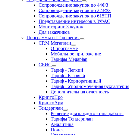
Сопровождение закупок по 44ФЗ
Сопровождение закупок по 223ФЗ
Сопровождение закупок по 615ПП
Представление интересов в УФАС
Мониторинг Закупок
Для заказчиков
Программы и IT решения
CRM Мегаплан
О программе
Мобильное приложение
Тарифы Megaplan
СБИС
Тариф - Легкий
Тариф - Базовый
Тариф - Корпоративный
Тариф - Уполномоченная бухгалтерия
Дополнительная отчетность
КриптоПро
КриптоАрм
Тендерплан
Решение для каждого этапа работы
Тарифы Тендерплан
Аналитика
Поиск