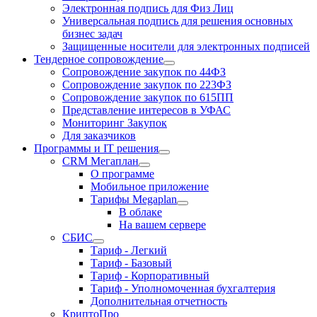
Электронная подпись для Физ Лиц
Универсальная подпись для решения основных
бизнес задач
Защищенные носители для электронных подписей
Тендерное сопровождение
Сопровождение закупок по 44ФЗ
Сопровождение закупок по 223ФЗ
Сопровождение закупок по 615ПП
Представление интересов в УФАС
Мониторинг Закупок
Для заказчиков
Программы и IT решения
CRM Мегаплан
О программе
Мобильное приложение
Тарифы Megaplan
В облаке
На вашем сервере
СБИС
Тариф - Легкий
Тариф - Базовый
Тариф - Корпоративный
Тариф - Уполномоченная бухгалтерия
Дополнительная отчетность
КриптоПро