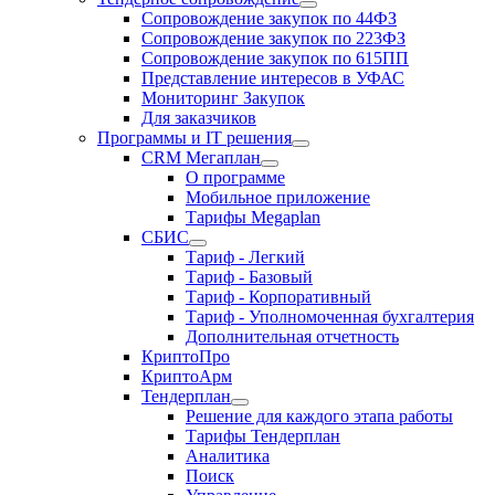
Сопровождение закупок по 44ФЗ
Сопровождение закупок по 223ФЗ
Сопровождение закупок по 615ПП
Представление интересов в УФАС
Мониторинг Закупок
Для заказчиков
Программы и IT решения
CRM Мегаплан
О программе
Мобильное приложение
Тарифы Megaplan
СБИС
Тариф - Легкий
Тариф - Базовый
Тариф - Корпоративный
Тариф - Уполномоченная бухгалтерия
Дополнительная отчетность
КриптоПро
КриптоАрм
Тендерплан
Решение для каждого этапа работы
Тарифы Тендерплан
Аналитика
Поиск