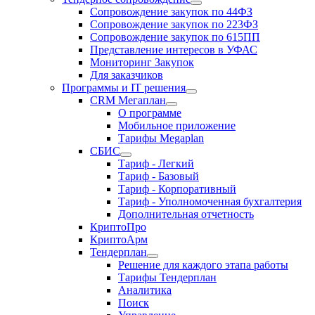
Сопровождение закупок по 44ФЗ
Сопровождение закупок по 223ФЗ
Сопровождение закупок по 615ПП
Представление интересов в УФАС
Мониторинг Закупок
Для заказчиков
Программы и IT решения
CRM Мегаплан
О программе
Мобильное приложение
Тарифы Megaplan
СБИС
Тариф - Легкий
Тариф - Базовый
Тариф - Корпоративный
Тариф - Уполномоченная бухгалтерия
Дополнительная отчетность
КриптоПро
КриптоАрм
Тендерплан
Решение для каждого этапа работы
Тарифы Тендерплан
Аналитика
Поиск