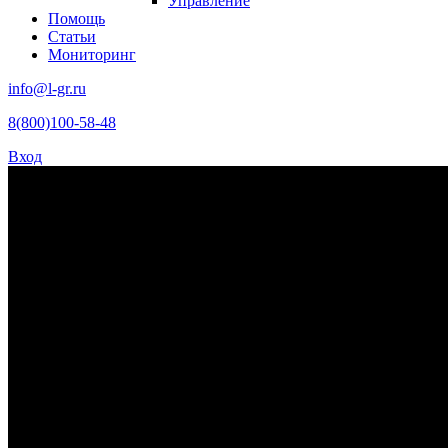
Управление
Помощь
Статьи
Мониторинг
info@l-gr.ru
8(800)100-58-48
Вход