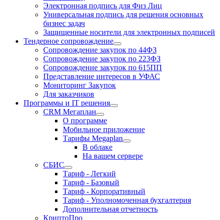
Электронная подпись для Физ Лиц
Универсальная подпись для решения основных
бизнес задач
Защищенные носители для электронных подписей
Тендерное сопровождение
Сопровождение закупок по 44ФЗ
Сопровождение закупок по 223ФЗ
Сопровождение закупок по 615ПП
Представление интересов в УФАС
Мониторинг Закупок
Для заказчиков
Программы и IT решения
CRM Мегаплан
О программе
Мобильное приложение
Тарифы Megaplan
В облаке
На вашем сервере
СБИС
Тариф - Легкий
Тариф - Базовый
Тариф - Корпоративный
Тариф - Уполномоченная бухгалтерия
Дополнительная отчетность
КриптоПро