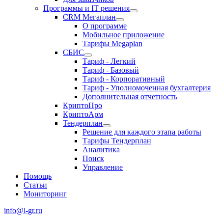
Программы и IT решения
CRM Мегаплан
О программе
Мобильное приложение
Тарифы Megaplan
СБИС
Тариф - Легкий
Тариф - Базовый
Тариф - Корпоративный
Тариф - Уполномоченная бухгалтерия
Дополнительная отчетность
КриптоПро
КриптоАрм
Тендерплан
Решение для каждого этапа работы
Тарифы Тендерплан
Аналитика
Поиск
Управление
Помощь
Статьи
Мониторинг
info@l-gr.ru