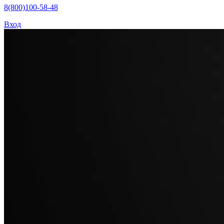
8(800)100-58-48
Вход