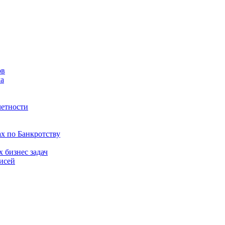
ов
ма
четности
ах по Банкротству
 бизнес задач
исей