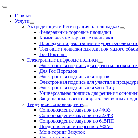
Главная
Услуги
Аккредитация и Регистрация на площадках
Федеральные торговые площадки
Коммерческие торговые площадки
Площадки по реализации имущества банкрот
Торговые площадки для закупок малого объе
Гос Порталы
Электронные цифровые подписи
Электронная подпись для сдачи налоговой от
Для Гос Порталов
Электронная подпись для торгов
Электронная подпись для участия в процедур
Электронная подпись для Физ Лиц
Универсальная подпись для решения основных
Защищенные носители для электронных подп
Тендерное сопровождение
Сопровождение закупок по 44ФЗ
Сопровождение закупок по 223ФЗ
Сопровождение закупок по 615ПП
Представление интересов в УФАС
Мониторинг Закупок
Для заказчиков