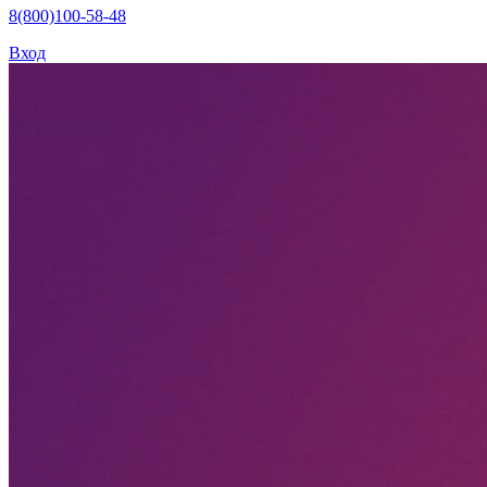
8(800)100-58-48
Вход