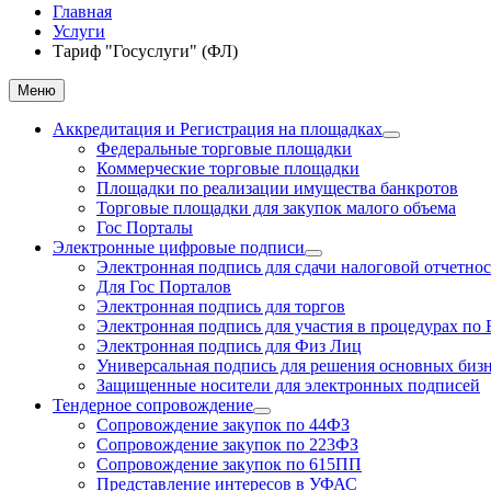
Главная
Услуги
Тариф "Госуслуги" (ФЛ)
Меню
Аккредитация и Регистрация на площадках
Федеральные торговые площадки
Коммерческие торговые площадки
Площадки по реализации имущества банкротов
Торговые площадки для закупок малого объема
Гос Порталы
Электронные цифровые подписи
Электронная подпись для сдачи налоговой отчетно
Для Гос Порталов
Электронная подпись для торгов
Электронная подпись для участия в процедурах по 
Электронная подпись для Физ Лиц
Универсальная подпись для решения основных бизн
Защищенные носители для электронных подписей
Тендерное сопровождение
Сопровождение закупок по 44ФЗ
Сопровождение закупок по 223ФЗ
Сопровождение закупок по 615ПП
Представление интересов в УФАС