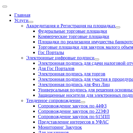
Главная
Услуги
Аккредитация и Регистрация на площадках
Федеральные торговые площадки
Коммерческие торговые площадки
Площадки по реализации имущества банкрот
Торговые площадки для закупок малого объе
Гос Порталы
Электронные цифровые подписи
Электронная подпись для сдачи налоговой от
Для Гос Порталов
Электронная подпись для торгов
Электронная подпись для участия в процедур
Электронная подпись для Физ Лиц
Универсальная подпись для решения основных
Защищенные носители для электронных подп
Тендерное сопровождение
Сопровождение закупок по 44ФЗ
Сопровождение закупок по 223ФЗ
Сопровождение закупок по 615ПП
Представление интересов в УФАС
Мониторинг Закупок
Для заказчиков