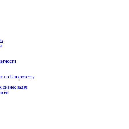
ов
ма
четности
ах по Банкротству
 бизнес задач
исей